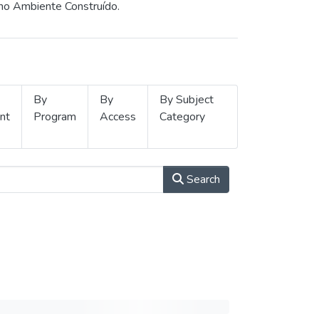
 no Ambiente Construído.
By
By
By Subject
nt
Program
Access
Category
Search