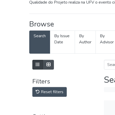
Qualidade do Projeto realiza na UFV o evento c
Browse
Search
By Issue
By
By
Date
Author
Advisor
Se
Filters
Reset filters