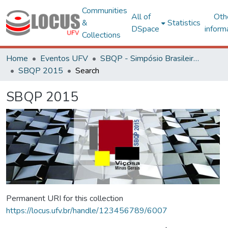
Communities
All of
Oth
&
Statistics
DSpace
inform
Collections
Home
Eventos UFV
SBQP - Simpósio Brasileiro de Qualidade do Projeto no Ambiente Construído
SBQP 2015
Search
SBQP 2015
Permanent URI for this collection
https://locus.ufv.br/handle/123456789/6007