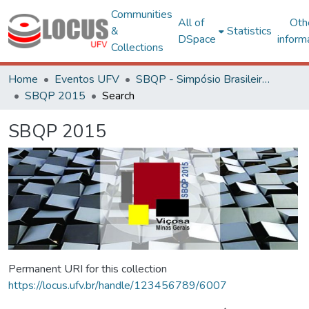
Communities
All of
Oth
&
Statistics
DSpace
inform
Collections
Home
Eventos UFV
SBQP - Simpósio Brasileiro de Qualidade do Projeto no Ambiente Construído
SBQP 2015
Search
SBQP 2015
Permanent URI for this collection
https://locus.ufv.br/handle/123456789/6007