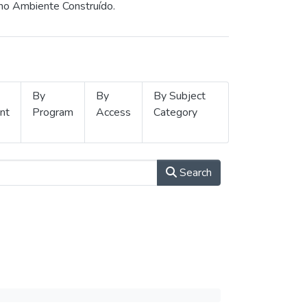
 no Ambiente Construído.
By
By
By Subject
nt
Program
Access
Category
Search