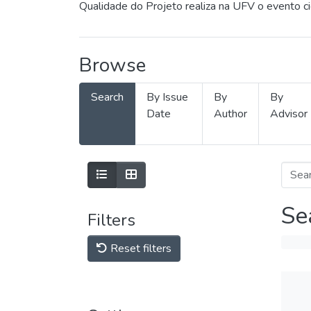
Qualidade do Projeto realiza na UFV o evento c
Browse
Search
By Issue
By
By
Date
Author
Advisor
Se
Filters
Reset filters