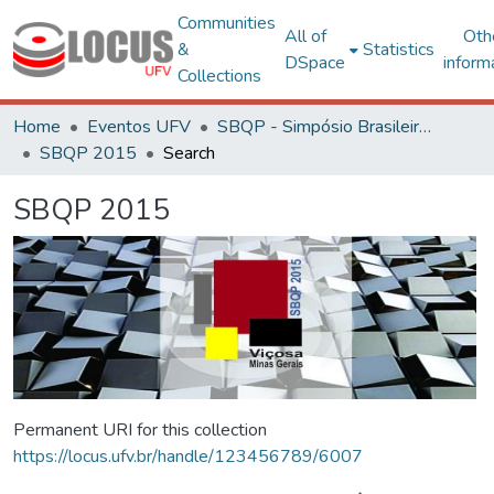
Communities
All of
Oth
&
Statistics
DSpace
inform
Collections
Home
Eventos UFV
SBQP - Simpósio Brasileiro de Qualidade do Projeto no Ambiente Construído
SBQP 2015
Search
SBQP 2015
Permanent URI for this collection
https://locus.ufv.br/handle/123456789/6007