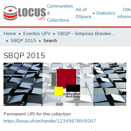
Communities
All of
Oth
&
Statistics
DSpace
inform
Collections
Home
Eventos UFV
SBQP - Simpósio Brasileiro de Qualidade do Projeto no Ambiente Construído
SBQP 2015
Search
SBQP 2015
Permanent URI for this collection
https://locus.ufv.br/handle/123456789/6007