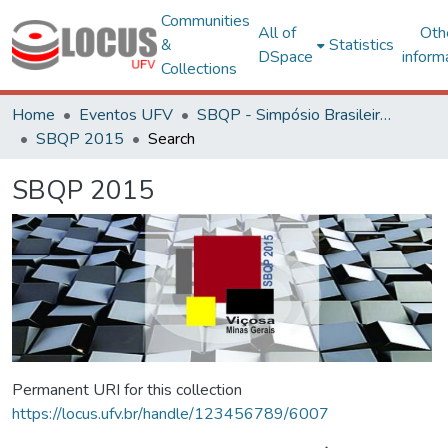
Communities
All of
Oth
&
Statistics
DSpace
inform
Collections
Home
Eventos UFV
SBQP - Simpósio Brasileiro de Qualidade do Projeto no Ambiente Construído
SBQP 2015
Search
SBQP 2015
Permanent URI for this collection
https://locus.ufv.br/handle/123456789/6007