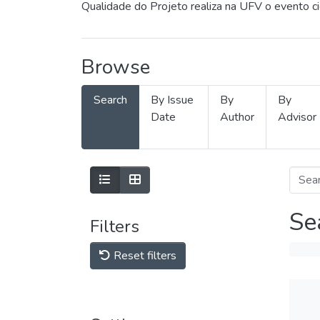
Qualidade do Projeto realiza na UFV o evento c
Browse
Search
By Issue
By
By
Date
Author
Advisor
Se
Filters
Reset filters