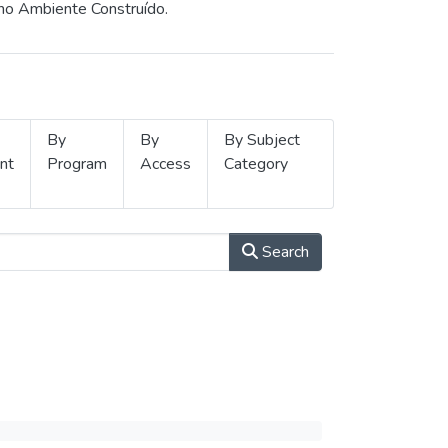
 no Ambiente Construído.
By
By
By Subject
nt
Program
Access
Category
Search