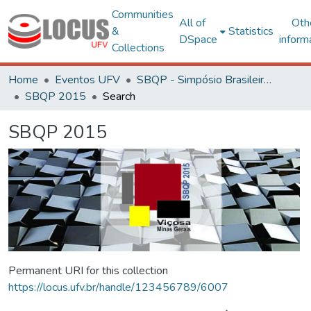
Communities
All of
Oth
&
Statistics
DSpace
inform
Collections
Home
Eventos UFV
SBQP - Simpósio Brasileiro de Qualidade do Projeto no Ambiente Construído
SBQP 2015
Search
SBQP 2015
Permanent URI for this collection
https://locus.ufv.br/handle/123456789/6007