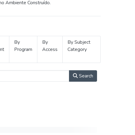
 no Ambiente Construído.
By
By
By Subject
nt
Program
Access
Category
Search