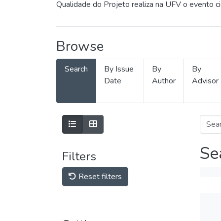
Qualidade do Projeto realiza na UFV o evento c
Browse
Search
By Issue
By
By
Date
Author
Advisor
Se
Filters
Reset filters