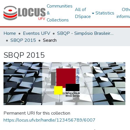
Communities
All of
Oth
&
Statistics
DSpace
inform
Collections
Home
Eventos UFV
SBQP - Simpósio Brasileiro de Qualidade do Projeto no Ambiente Construído
SBQP 2015
Search
SBQP 2015
Permanent URI for this collection
https://locus.ufv.br/handle/123456789/6007