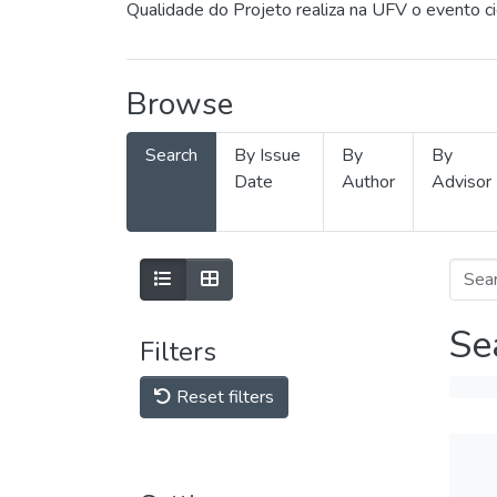
Qualidade do Projeto realiza na UFV o evento c
Browse
Search
By Issue
By
By
Date
Author
Advisor
Se
Filters
Reset filters