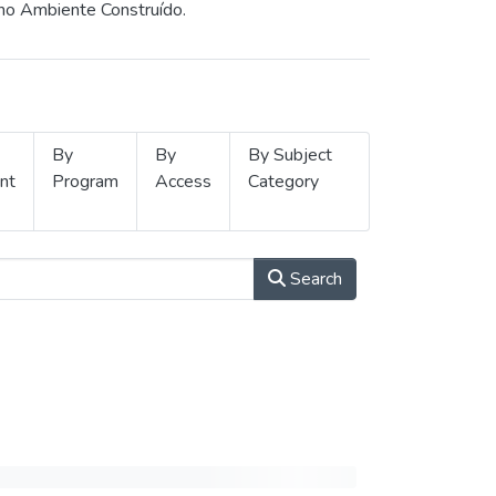
 no Ambiente Construído.
By
By
By Subject
nt
Program
Access
Category
Search