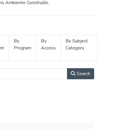
 no Ambiente Construído.
By
By
By Subject
nt
Program
Access
Category
Search