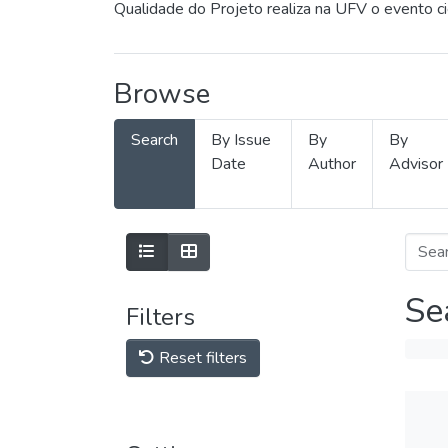
Qualidade do Projeto realiza na UFV o evento c
Browse
Search
By Issue
By
By
Date
Author
Advisor
Se
Filters
Reset filters