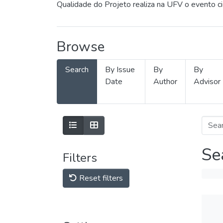
Qualidade do Projeto realiza na UFV o evento c
Browse
Search
By Issue
By
By
Date
Author
Advisor
Se
Filters
Reset filters