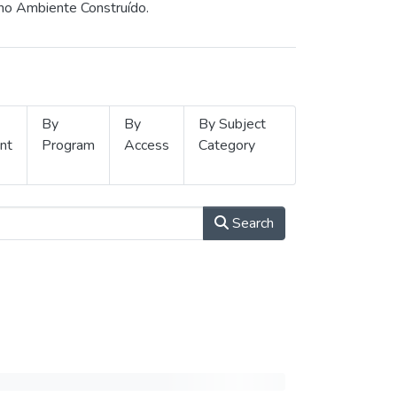
 no Ambiente Construído.
By
By
By Subject
nt
Program
Access
Category
Search