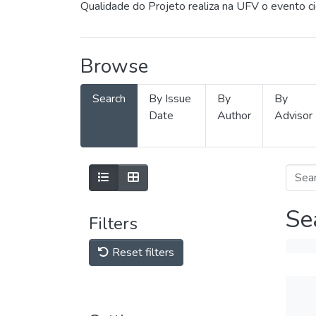
Qualidade do Projeto realiza na UFV o evento c
Browse
Search
By Issue
By
By
Date
Author
Advisor
Se
Filters
Reset filters