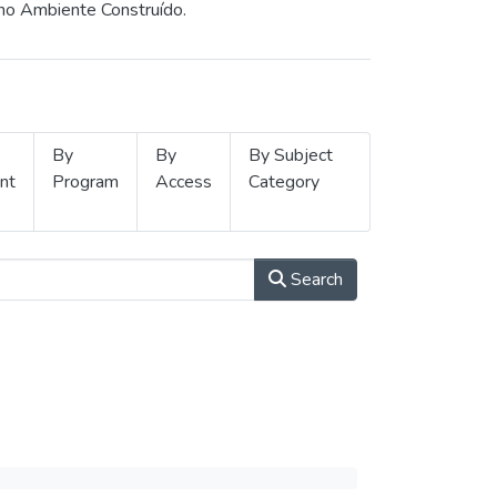
 no Ambiente Construído.
By
By
By Subject
nt
Program
Access
Category
Search