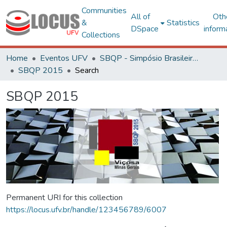
Communities
All of
Oth
&
Statistics
DSpace
inform
Collections
Home
Eventos UFV
SBQP - Simpósio Brasileiro de Qualidade do Projeto no Ambiente Construído
SBQP 2015
Search
SBQP 2015
Permanent URI for this collection
https://locus.ufv.br/handle/123456789/6007