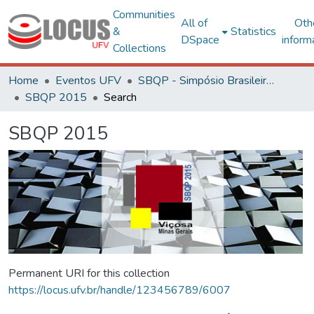
Communities
All of
Oth
&
Statistics
DSpace
inform
Collections
Home
Eventos UFV
SBQP - Simpósio Brasileiro de Qualidade do Projeto no Ambiente Construído
SBQP 2015
Search
SBQP 2015
Permanent URI for this collection
https://locus.ufv.br/handle/123456789/6007