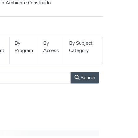
 no Ambiente Construído.
By
By
By Subject
nt
Program
Access
Category
Search