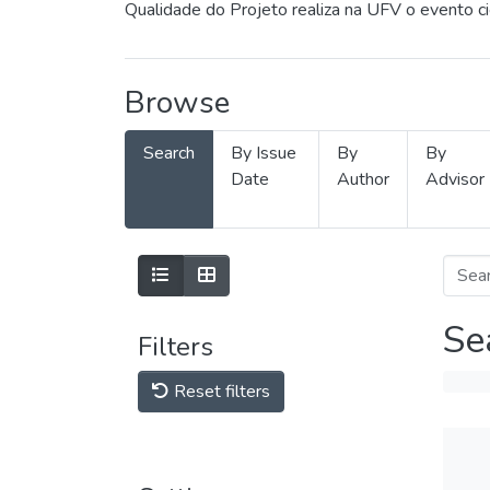
Qualidade do Projeto realiza na UFV o evento c
Browse
Search
By Issue
By
By
Date
Author
Advisor
Se
Filters
Reset filters