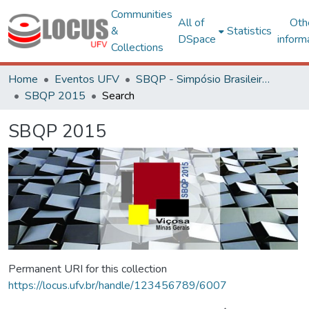
Communities
All of
Oth
&
Statistics
DSpace
inform
Collections
Home
Eventos UFV
SBQP - Simpósio Brasileiro de Qualidade do Projeto no Ambiente Construído
SBQP 2015
Search
SBQP 2015
Permanent URI for this collection
https://locus.ufv.br/handle/123456789/6007