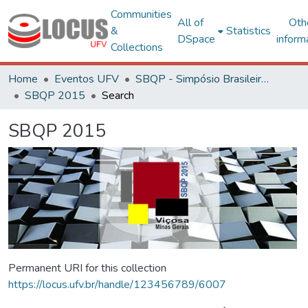
Communities
All of
Oth
&
Statistics
DSpace
inform
Collections
Home
Eventos UFV
SBQP - Simpósio Brasileiro de Qualidade do Projeto no Ambiente Construído
SBQP 2015
Search
SBQP 2015
Permanent URI for this collection
https://locus.ufv.br/handle/123456789/6007