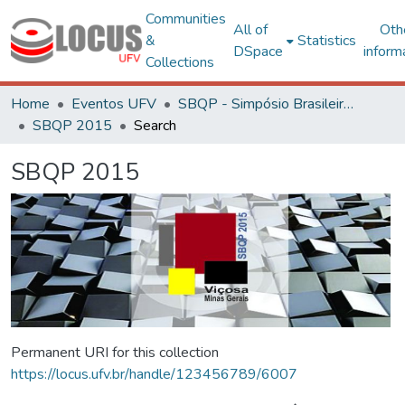
Communities
All of
Oth
&
Statistics
DSpace
inform
Collections
Home
Eventos UFV
SBQP - Simpósio Brasileiro de Qualidade do Projeto no Ambiente Construído
SBQP 2015
Search
SBQP 2015
Permanent URI for this collection
https://locus.ufv.br/handle/123456789/6007