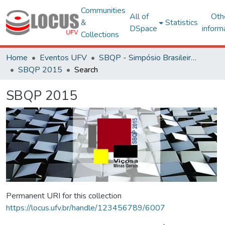
Communities
All of
Oth
&
Statistics
DSpace
inform
Collections
Home
Eventos UFV
SBQP - Simpósio Brasileiro de Qualidade do Projeto no Ambiente Construído
SBQP 2015
Search
SBQP 2015
Permanent URI for this collection
https://locus.ufv.br/handle/123456789/6007