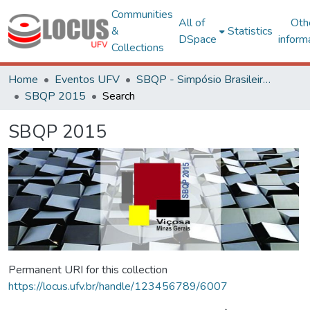
Communities
All of
Oth
&
Statistics
DSpace
inform
Collections
Home
Eventos UFV
SBQP - Simpósio Brasileiro de Qualidade do Projeto no Ambiente Construído
SBQP 2015
Search
SBQP 2015
Permanent URI for this collection
https://locus.ufv.br/handle/123456789/6007