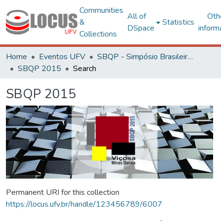
Communities
All of
Oth
&
Statistics
DSpace
inform
Collections
Home
Eventos UFV
SBQP - Simpósio Brasileiro de Qualidade do Projeto no Ambiente Construído
SBQP 2015
Search
SBQP 2015
Permanent URI for this collection
https://locus.ufv.br/handle/123456789/6007