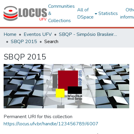
Communities
All of
Oth
&
Statistics
DSpace
inform
Collections
Home
Eventos UFV
SBQP - Simpósio Brasileiro de Qualidade do Projeto no Ambiente Construído
SBQP 2015
Search
SBQP 2015
Permanent URI for this collection
https://locus.ufv.br/handle/123456789/6007