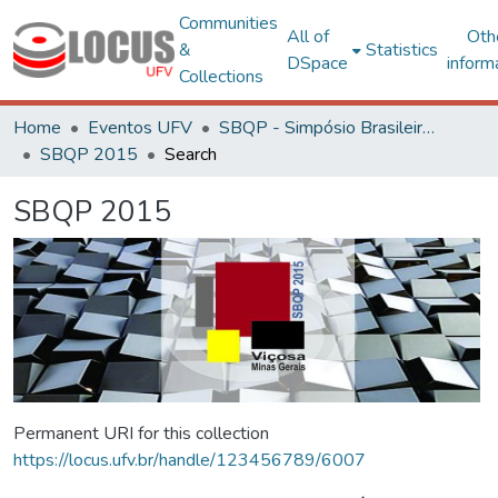
Communities
All of
Oth
&
Statistics
DSpace
inform
Collections
Home
Eventos UFV
SBQP - Simpósio Brasileiro de Qualidade do Projeto no Ambiente Construído
SBQP 2015
Search
SBQP 2015
Permanent URI for this collection
https://locus.ufv.br/handle/123456789/6007