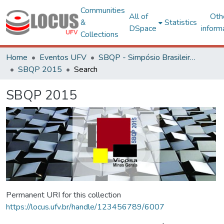
Communities
All of
Oth
&
Statistics
DSpace
inform
Collections
Home
Eventos UFV
SBQP - Simpósio Brasileiro de Qualidade do Projeto no Ambiente Construído
SBQP 2015
Search
SBQP 2015
Permanent URI for this collection
https://locus.ufv.br/handle/123456789/6007