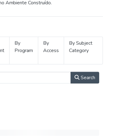
 no Ambiente Construído.
By
By
By Subject
nt
Program
Access
Category
Search