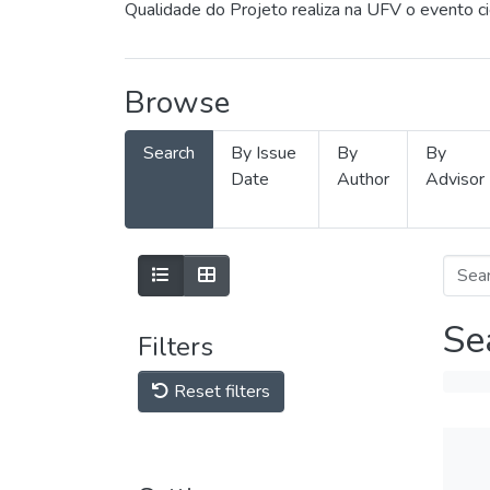
Qualidade do Projeto realiza na UFV o evento c
Browse
Search
By Issue
By
By
Date
Author
Advisor
Se
Filters
Reset filters