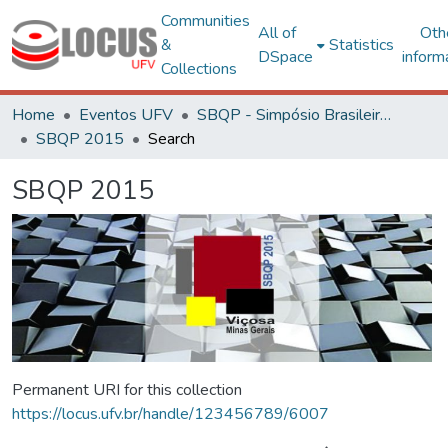
Communities
All of
Oth
&
Statistics
DSpace
inform
Collections
Home
Eventos UFV
SBQP - Simpósio Brasileiro de Qualidade do Projeto no Ambiente Construído
SBQP 2015
Search
SBQP 2015
Permanent URI for this collection
https://locus.ufv.br/handle/123456789/6007