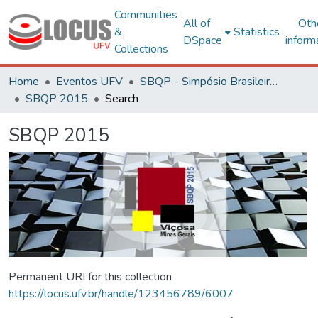
Communities
All of
Oth
&
Statistics
DSpace
inform
Collections
Home
Eventos UFV
SBQP - Simpósio Brasileiro de Qualidade do Projeto no Ambiente Construído
SBQP 2015
Search
SBQP 2015
Permanent URI for this collection
https://locus.ufv.br/handle/123456789/6007