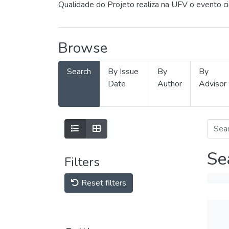
Qualidade do Projeto realiza na UFV o evento c
Browse
Search
By Issue
By
By
Date
Author
Advisor
Se
Filters
Reset filters