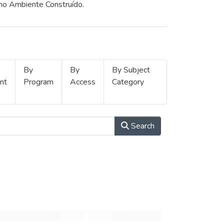
 no Ambiente Construído.
By
By
By Subject
nt
Program
Access
Category
Search