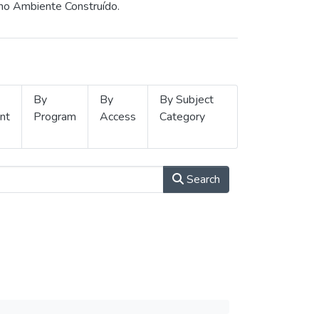
 no Ambiente Construído.
By
By
By Subject
nt
Program
Access
Category
Search