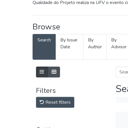
Qualidade do Projeto realiza na UFV o evento c
Browse
Search
By Issue
By
By
Date
Author
Advisor
Se
Filters
Reset filters