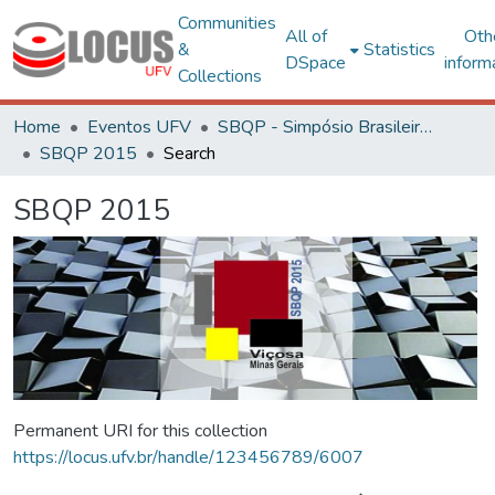
Communities
All of
Oth
&
Statistics
DSpace
inform
Collections
Home
Eventos UFV
SBQP - Simpósio Brasileiro de Qualidade do Projeto no Ambiente Construído
SBQP 2015
Search
SBQP 2015
Permanent URI for this collection
https://locus.ufv.br/handle/123456789/6007