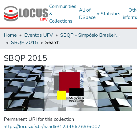
Communities
All of
Oth
&
Statistics
DSpace
inform
Collections
Home
Eventos UFV
SBQP - Simpósio Brasileiro de Qualidade do Projeto no Ambiente Construído
SBQP 2015
Search
SBQP 2015
Permanent URI for this collection
https://locus.ufv.br/handle/123456789/6007