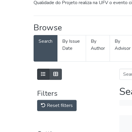
Qualidade do Projeto realiza na UFV o evento c
Browse
Search
By Issue
By
By
Date
Author
Advisor
Se
Filters
Reset filters