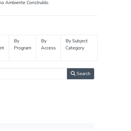
 no Ambiente Construído.
By
By
By Subject
nt
Program
Access
Category
Search