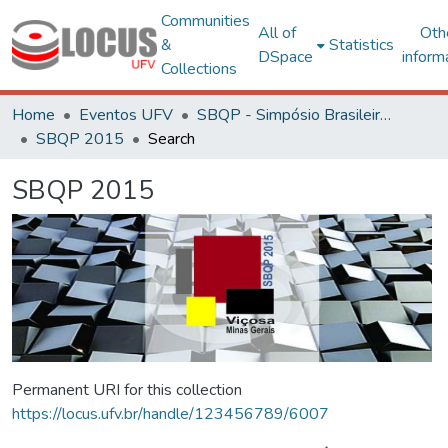
Communities
All of
Oth
&
Statistics
DSpace
inform
Collections
Home
Eventos UFV
SBQP - Simpósio Brasileiro de Qualidade do Projeto no Ambiente Construído
SBQP 2015
Search
SBQP 2015
Permanent URI for this collection
https://locus.ufv.br/handle/123456789/6007