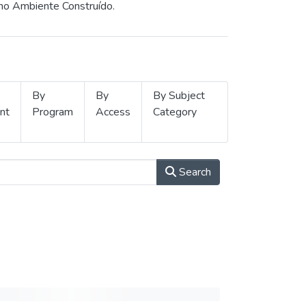
 no Ambiente Construído.
By
By
By Subject
nt
Program
Access
Category
Search