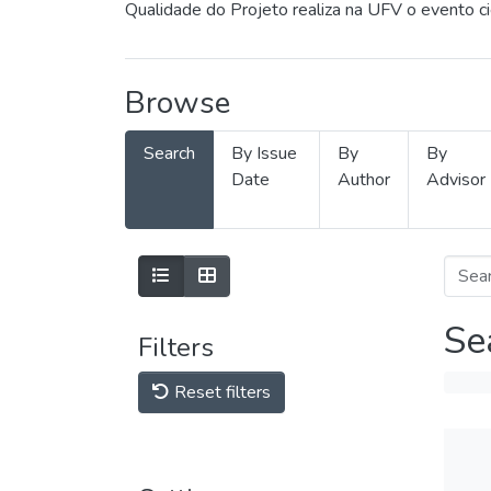
Qualidade do Projeto realiza na UFV o evento c
Browse
Search
By Issue
By
By
Date
Author
Advisor
Se
Filters
Reset filters