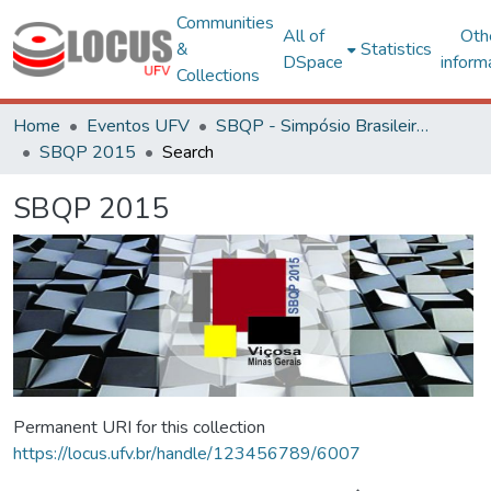
Communities
All of
Oth
&
Statistics
DSpace
inform
Collections
Home
Eventos UFV
SBQP - Simpósio Brasileiro de Qualidade do Projeto no Ambiente Construído
SBQP 2015
Search
SBQP 2015
Permanent URI for this collection
https://locus.ufv.br/handle/123456789/6007