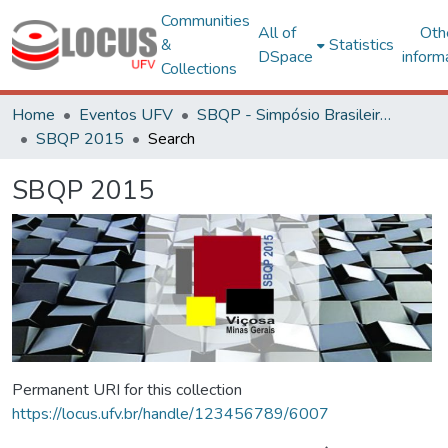
Communities
All of
Oth
&
Statistics
DSpace
inform
Collections
Home
Eventos UFV
SBQP - Simpósio Brasileiro de Qualidade do Projeto no Ambiente Construído
SBQP 2015
Search
SBQP 2015
Permanent URI for this collection
https://locus.ufv.br/handle/123456789/6007