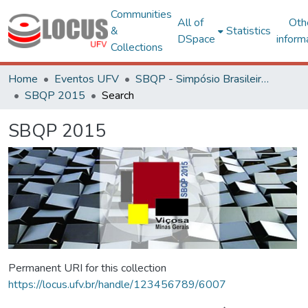
Communities
All of
Oth
&
Statistics
DSpace
inform
Collections
Home
Eventos UFV
SBQP - Simpósio Brasileiro de Qualidade do Projeto no Ambiente Construído
SBQP 2015
Search
SBQP 2015
Permanent URI for this collection
https://locus.ufv.br/handle/123456789/6007