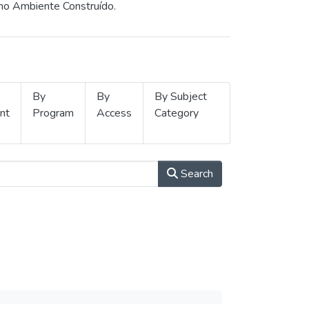
 no Ambiente Construído.
By
By
By Subject
nt
Program
Access
Category
Search