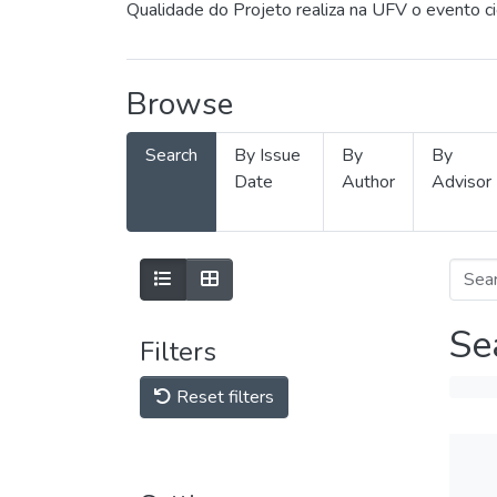
Qualidade do Projeto realiza na UFV o evento c
Browse
Search
By Issue
By
By
Date
Author
Advisor
Se
Filters
Reset filters