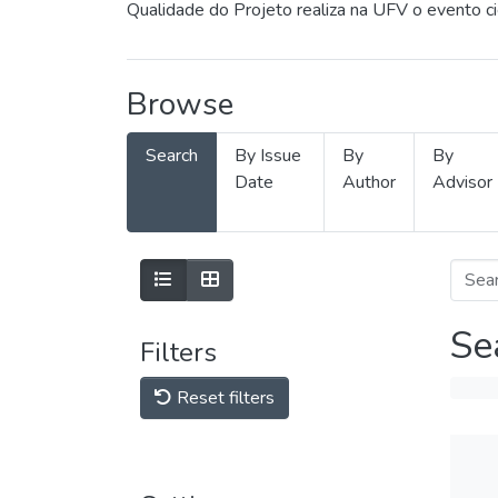
Qualidade do Projeto realiza na UFV o evento c
Browse
Search
By Issue
By
By
Date
Author
Advisor
Se
Filters
Reset filters