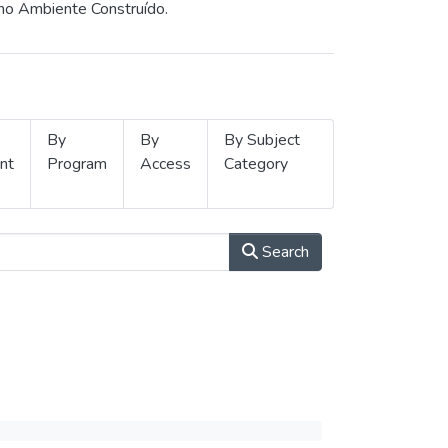
 no Ambiente Construído.
By
By
By Subject
nt
Program
Access
Category
Search