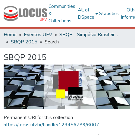
Communities
All of
Oth
&
Statistics
DSpace
inform
Collections
Home
Eventos UFV
SBQP - Simpósio Brasileiro de Qualidade do Projeto no Ambiente Construído
SBQP 2015
Search
SBQP 2015
Permanent URI for this collection
https://locus.ufv.br/handle/123456789/6007