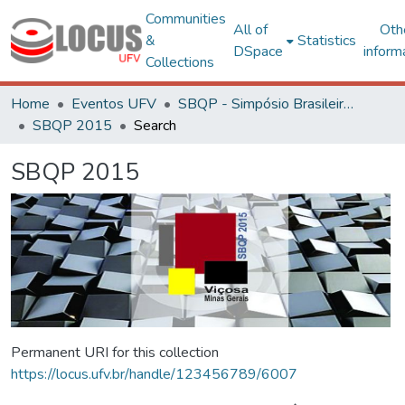
Communities
All of
Oth
&
Statistics
DSpace
inform
Collections
Home
Eventos UFV
SBQP - Simpósio Brasileiro de Qualidade do Projeto no Ambiente Construído
SBQP 2015
Search
SBQP 2015
Permanent URI for this collection
https://locus.ufv.br/handle/123456789/6007