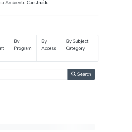
 no Ambiente Construído.
By
By
By Subject
nt
Program
Access
Category
Search