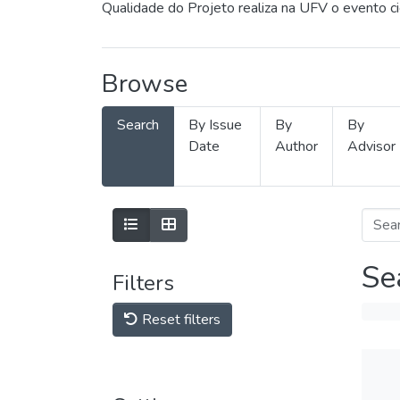
Qualidade do Projeto realiza na UFV o evento c
Browse
Search
By Issue
By
By
Date
Author
Advisor
Se
Filters
Reset filters