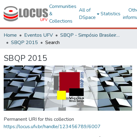
Communities
All of
Oth
&
Statistics
DSpace
inform
Collections
Home
Eventos UFV
SBQP - Simpósio Brasileiro de Qualidade do Projeto no Ambiente Construído
SBQP 2015
Search
SBQP 2015
Permanent URI for this collection
https://locus.ufv.br/handle/123456789/6007