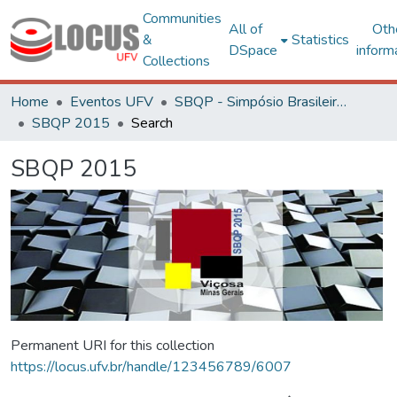
Communities
All of
Oth
&
Statistics
DSpace
inform
Collections
Home
Eventos UFV
SBQP - Simpósio Brasileiro de Qualidade do Projeto no Ambiente Construído
SBQP 2015
Search
SBQP 2015
Permanent URI for this collection
https://locus.ufv.br/handle/123456789/6007