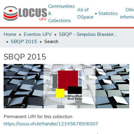
Communities
All of
Oth
&
Statistics
DSpace
inform
Collections
Home
Eventos UFV
SBQP - Simpósio Brasileiro de Qualidade do Projeto no Ambiente Construído
SBQP 2015
Search
SBQP 2015
Permanent URI for this collection
https://locus.ufv.br/handle/123456789/6007