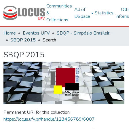
Communities
All of
Oth
&
Statistics
DSpace
inform
Collections
Home
Eventos UFV
SBQP - Simpósio Brasileiro de Qualidade do Projeto no Ambiente Construído
SBQP 2015
Search
SBQP 2015
Permanent URI for this collection
https://locus.ufv.br/handle/123456789/6007