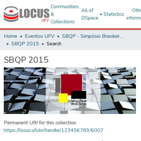
Communities
All of
Oth
&
Statistics
DSpace
inform
Collections
Home
Eventos UFV
SBQP - Simpósio Brasileiro de Qualidade do Projeto no Ambiente Construído
SBQP 2015
Search
SBQP 2015
Permanent URI for this collection
https://locus.ufv.br/handle/123456789/6007